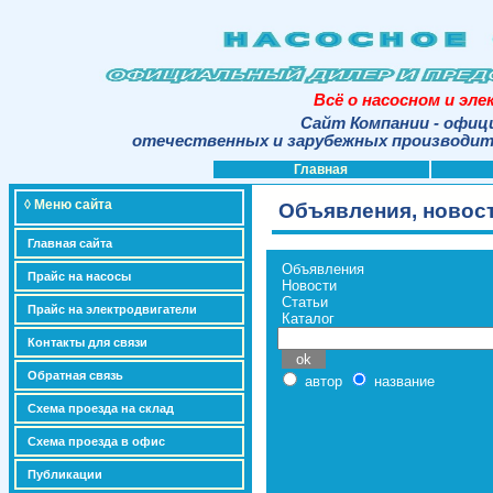
Всё о насосном и эл
Сайт Компании - офиц
отечественных и зарубежных производите
Главная
◊ Меню сайта
Объявления, новост
Главная сайта
Объявления
Прайс на насосы
Новости
Статьи
Прайс на электродвигатели
Каталог
Контакты для связи
Обратная связь
автор
название
Схема проезда на склад
Схема проезда в офис
Публикации