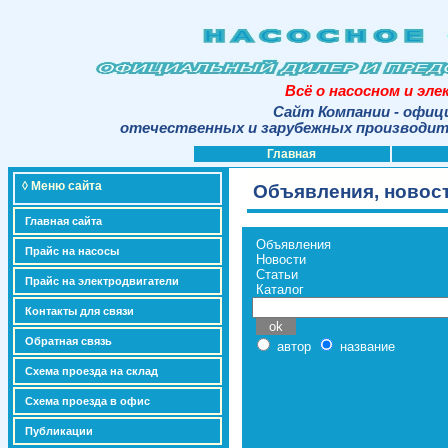
Всё о насосном и эл
Сайт Компании - офиц
отечественных и зарубежных производите
Главная
◊ Меню сайта
Объявления, новост
Главная сайта
Объявления
Прайс на насосы
Новости
Статьи
Прайс на электродвигатели
Каталог
Контакты для связи
Обратная связь
автор
название
Схема проезда на склад
Схема проезда в офис
Публикации