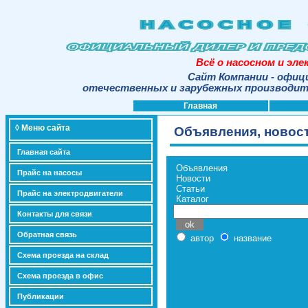
Всё о насосном и эл
Сайт Компании - офиц
отечественных и зарубежных производите
Главная
◊ Меню сайта
Объявления, новост
Главная сайта
Объявления
Прайс на насосы
Новости
Статьи
Прайс на электродвигатели
Каталог
Контакты для связи
Обратная связь
автор
название
Схема проезда на склад
Схема проезда в офис
Публикации