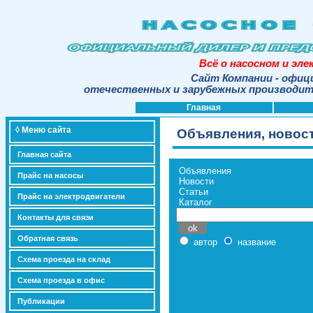
Всё о насосном и эл
Сайт Компании - офиц
отечественных и зарубежных производите
Главная
◊ Меню сайта
Объявления, новост
Главная сайта
Объявления
Прайс на насосы
Новости
Статьи
Прайс на электродвигатели
Каталог
Контакты для связи
Обратная связь
автор
название
Схема проезда на склад
Схема проезда в офис
Публикации