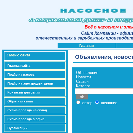
Всё о насосном и эл
Сайт Компании - офиц
отечественных и зарубежных производите
Главная
◊ Меню сайта
Объявления, новост
Главная сайта
Объявления
Прайс на насосы
Новости
Статьи
Прайс на электродвигатели
Каталог
Контакты для связи
Обратная связь
автор
название
Схема проезда на склад
Схема проезда в офис
Публикации