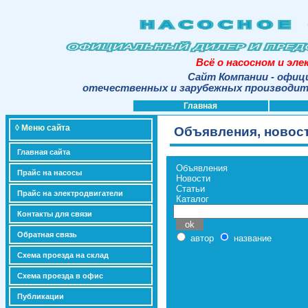
Всё о насосном и эл
Сайт Компании - офиц
отечественных и зарубежных производите
Главная
◊ Меню сайта
Объявления, новост
Главная сайта
Объявления
Прайс на насосы
Новости
Статьи
Прайс на электродвигатели
Каталог
Контакты для связи
Обратная связь
автор
название
Схема проезда на склад
Схема проезда в офис
Публикации